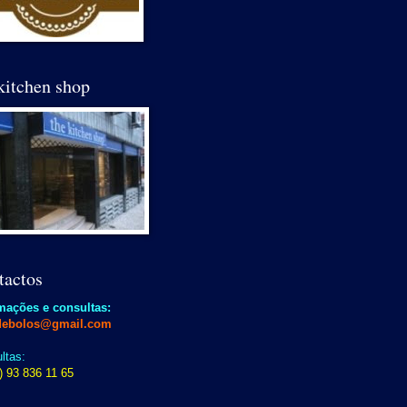
kitchen shop
tactos
mações e consultas:
debolos@gmail.com
ltas:
) 93 836 11 65