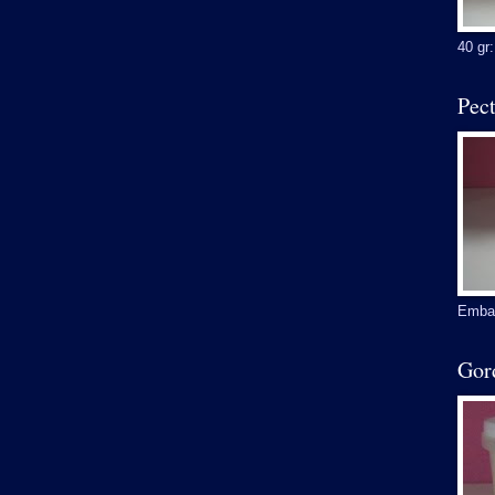
40 gr:
Pect
Embal
Gor