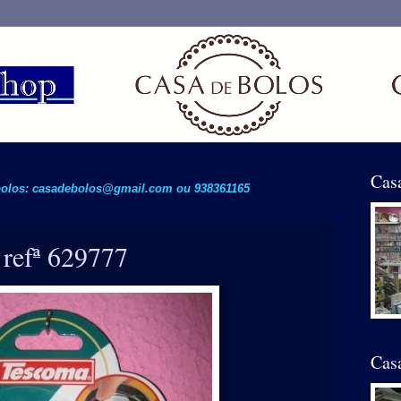
Cas
 bolos: casadebolos@gmail.com ou 938361165
 refª 629777
Casa