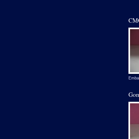
CMC
Embal
Gom