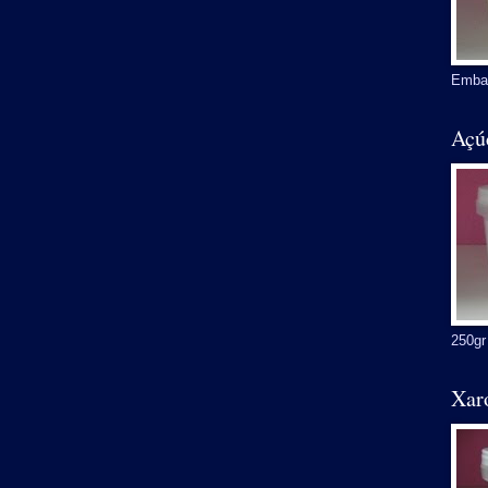
Embal
Açú
250gr
Xar