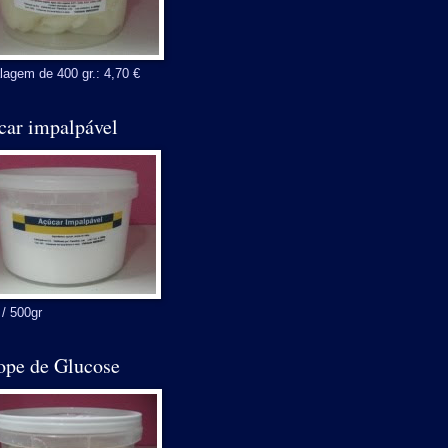
agem de 400 gr.: 4,70 €
car impalpável
 / 500gr
ope de Glucose