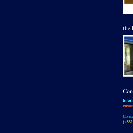
the 
Con
Infor
casa
Consu
(+351