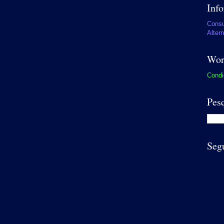
Inf
Consu
Alter
Wor
Condi
Pes
Seg